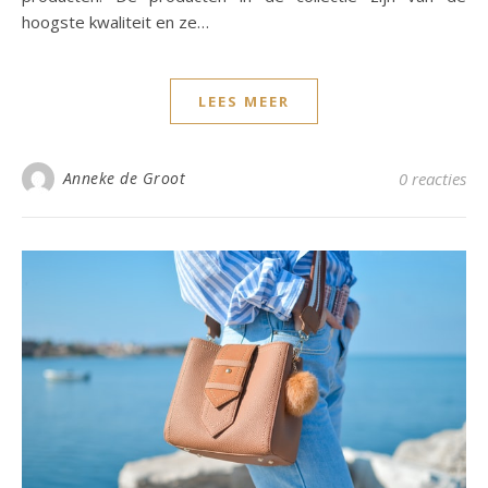
hoogste kwaliteit en ze…
LEES MEER
Anneke de Groot
0 reacties