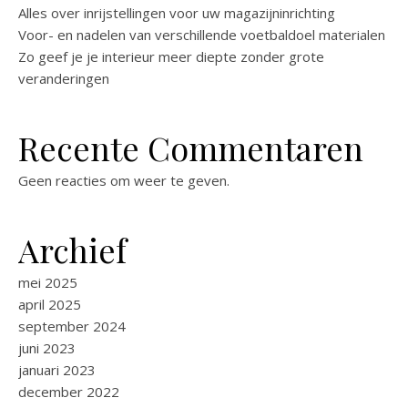
Alles over inrijstellingen voor uw magazijninrichting
Voor- en nadelen van verschillende voetbaldoel materialen
Zo geef je je interieur meer diepte zonder grote
veranderingen
Recente Commentaren
Geen reacties om weer te geven.
Archief
mei 2025
april 2025
september 2024
juni 2023
januari 2023
december 2022