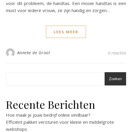
voor dit probleem, de handtas. Een mooie handtas is een
must voor iedere vrouw, ze zijn handig en zorgen…
LEES MEER
Anneke de Groot
0 reacties
Zoeken
Recente Berichten
Hoe maak je jouw bedrijf online vindbaar?
Efficiënt pakket versturen voor kleine en middelgrote
webshops