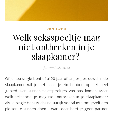
VROUWEN
Welk seksspeeltje mag
niet ontbreken in je
slaapkamer?
januari 28, 2022
Of je nou single bent of al 20 jaar of langer getrouwd, in de
slaapkamer wil je het naar je zin hebben op seksueel
gebied. Dan kunnen seksspeeltjes van pas komen. Maar
welk seksspeeltje mag niet ontbreken in je slaapkamer?
Als je single bent is dat natuurlijk vooral iets om jezelf een
plezier te kunnen doen – want daar hoef je geen partner