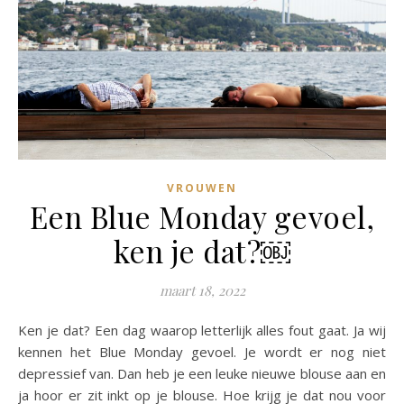
VROUWEN
Een Blue Monday gevoel,
ken je dat?￼
maart 18, 2022
Ken je dat? Een dag waarop letterlijk alles fout gaat. Ja wij
kennen het Blue Monday gevoel. Je wordt er nog niet
depressief van. Dan heb je een leuke nieuwe blouse aan en
ja hoor er zit inkt op je blouse. Hoe krijg je dat nou voor