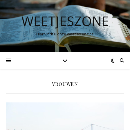
WEETJESZONE
Hier vindt u onze weetjes en tips
VROUWEN