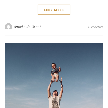
LEES MEER
Anneke de Groot
0 reacties